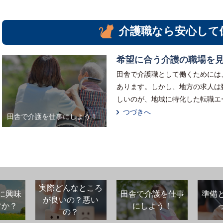
介護職なら安心して
希望に合う介護の職場を
田舎で介護職として働くためには
あります。しかし、地方の求人は
しいのが、地域に特化した転職エ
つづきへ
田舎で介護を仕事にしよう！
実際どんなところ
に興味
田舎で介護を仕事
準備
が良いの？悪い
すか？
にしよう！
の？