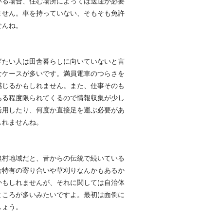
いる場合、住む場所によっては送迎が必要
ません。車を持っていない、そもそも免許
せんね。
ぎたい人は田舎暮らしに向いていないと言
なケースが多いです。満員電車のつらさを
感じるかもしれません。また、仕事そのも
ある程度限られてくるので情報収集が少し
活用したり、何度か直接足を運ぶ必要があ
しれませんね。
農村地域だと、昔からの伝統で続いている
舎特有の寄り合いや草刈りなんかもあるか
かもしれませんが、それに関しては自治体
ところが多いみたいですよ。最初は面倒に
しょう。