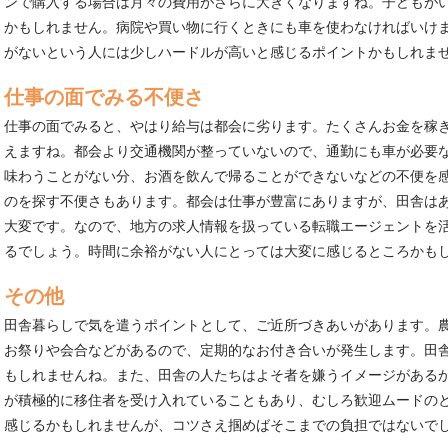
ンで購入する場合は月々の費用がさらに大きくなりますね。子どもが
かもしれません。病院や買い物に行くときにも車を使わなければいけ
がないという人には少しハードルが高いと感じるポイントかもしれま
仕事の面でみる不便さ
仕事の面でみると、やはり給与は都会に劣ります。たくさんお金を稼
えますね。都会より交通機関が整っていないので、通勤にも車が必要
味わうことがない分、お酒を飲んで帰ることができないなどの不便を
のを探す不便さもあります。都会は仕事が豊富にありますが、田舎は
大変です。なので、地方の求人情報を扱っている転職エージェントを
るでしょう。時間に余裕がない人にとっては大変に感じるところかも
その他
田舎暮らしで気を遣うポイントとして、ご近所づきあいがあります。
お祭りや会合などがあるので、定期的なお付き合いが発生します。田
もしれませんね。また、田舎の人たちはよそ者を嫌うイメージがある
が積極的に移住者を受け入れていることもあり、むしろ歓迎ムードの
感じるかもしれませんが、コツさえ掴めばそこまでの負担ではないで