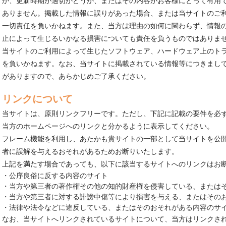
か、更新時期が適切かどうか、またはその内容がお客様にとって有用
ありません。掲載した情報に誤りがあった場合、または当サイトのご
一切責任を負いかねます。また、当方は理由の如何に関わらず、情報
止によって生じるいかなる損害についても責任を負うものではありま
当サイトのご利用によって生じたソフトウェア、ハードウェア上のト
を負いかねます。なお、当サイトに掲載されている情報等につきまし
がありますので、あらかじめご了承ください。
リンクについて
当サイトは、原則リンクフリーです。ただし、下記に記載の要件を必
当方のホームページへのリンクと分かるように表示してください。
フレーム機能を利用し、あたかも貴サイトの一部として当サイトを公
者に誤解を与えるおそれがあるためお断りいたします。
上記を満たす場合であっても、以下に該当するサイトへのリンクはお
・公序良俗に反する内容のサイト
・当方や第三者の著作権その他の知的財産権を侵害している、または
・当方や第三者に対する誹謗中傷等により損害を与える、またはその
・法律や法令などに違反している、またはそのおそれがある内容のサ
なお、当サイトへリンクされているサイトについて、当方はリンクさ